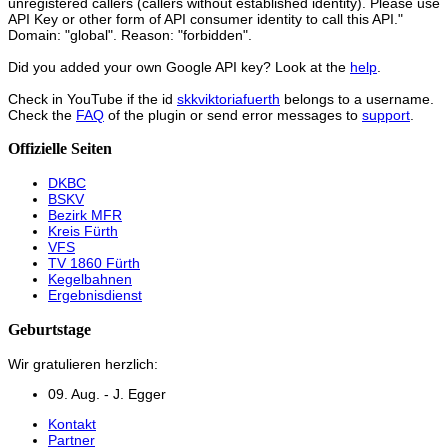
unregistered callers (callers without established identity). Please use
API Key or other form of API consumer identity to call this API."
Domain: "global". Reason: "forbidden".
Did you added your own Google API key? Look at the
help
.
Check in YouTube if the id
skkviktoriafuerth
belongs to a username.
Check the
FAQ
of the plugin or send error messages to
support
.
Offizielle Seiten
DKBC
BSKV
Bezirk MFR
Kreis Fürth
VFS
TV 1860 Fürth
Kegelbahnen
Ergebnisdienst
Geburtstage
Wir gratulieren herzlich:
09. Aug. - J. Egger
Kontakt
Partner