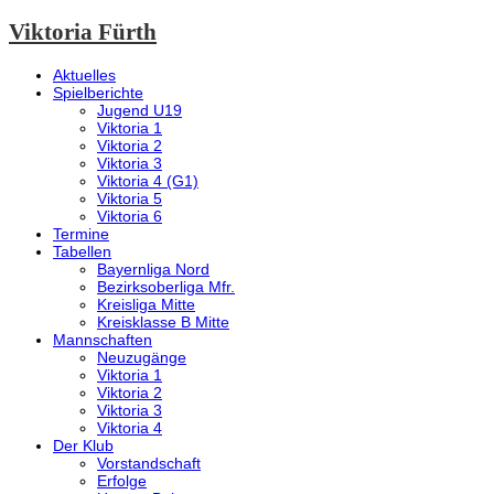
Viktoria Fürth
Aktuelles
Spielberichte
Jugend U19
Viktoria 1
Viktoria 2
Viktoria 3
Viktoria 4 (G1)
Viktoria 5
Viktoria 6
Termine
Tabellen
Bayernliga Nord
Bezirksoberliga Mfr.
Kreisliga Mitte
Kreisklasse B Mitte
Mannschaften
Neuzugänge
Viktoria 1
Viktoria 2
Viktoria 3
Viktoria 4
Der Klub
Vorstandschaft
Erfolge