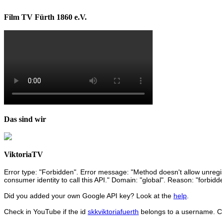
Film TV Fürth 1860 e.V.
Das sind wir
ViktoriaTV
Error type: "Forbidden". Error message: "Method doesn't allow unregist
consumer identity to call this API." Domain: "global". Reason: "forbidd
Did you added your own Google API key? Look at the
help
.
Check in YouTube if the id
skkviktoriafuerth
belongs to a username. 