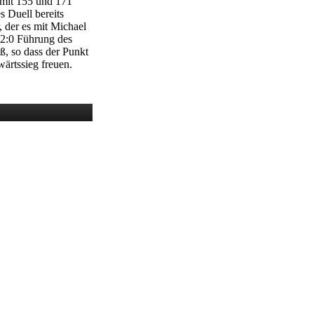
 mit 155 und 171
s Duell bereits
, der es mit Michael
 2:0 Führung des
ß, so dass der Punkt
ärtssieg freuen.