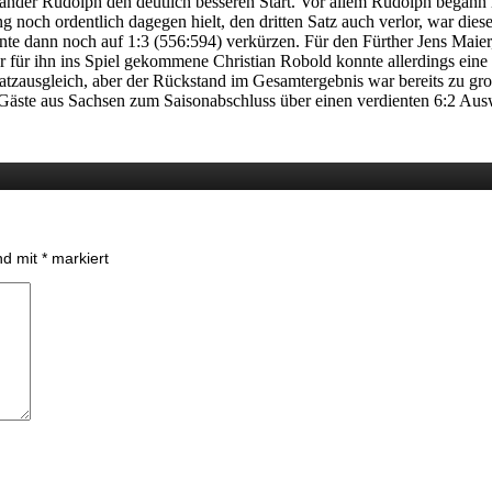
ander Rudolph den deutlich besseren Start. Vor allem Rudolph begann
 noch ordentlich dagegen hielt, den dritten Satz auch verlor, war diese
nnte dann noch auf 1:3 (556:594) verkürzen. Für den Fürther Jens Maier
er für ihn ins Spiel gekommene Christian Robold konnte allerdings eine
atzausgleich, aber der Rückstand im Gesamtergebnis war bereits zu gro
 Gäste aus Sachsen zum Saisonabschluss über einen verdienten 6:2 Ausw
ind mit
*
markiert