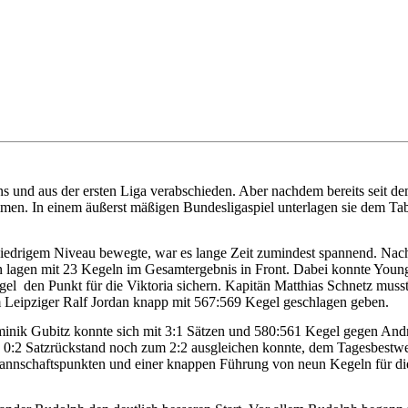
s und aus der ersten Liga verabschieden. Aber nachdem bereits seit dem
mmen. In einem äußerst mäßigen Bundesligaspiel unterlagen sie dem Tab
niedrigem Niveau bewegte, war es lange Zeit zumindest spannend. Nac
en lagen mit 23 Kegeln im Gesamtergebnis in Front. Dabei konnte You
gel
den Punkt für die Viktoria sichern. Kapitän Matthias Schnetz musst
em Leipziger Ralf Jordan knapp mit 567:569 Kegel geschlagen geben.
Dominik Gubitz konnte sich mit 3:1 Sätzen und 580:561 Kegel gegen An
 0:2 Satzrückstand noch zum 2:2 ausgleichen konnte, dem Tagesbestwe
annschaftspunkten und einer knappen Führung von neun Kegeln für di