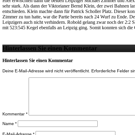
Hier erwischten dann die beiden Leipziger Michael Zimmer und Alex
sehr stark. Als dann der Viktorianer Bernd Klein, der zwei Bahnen lang
entschieden. Klein machte dann für Patrick Scholler Platz. Dieser ko
Zimmer zu tun hatte, war die Partie bereits nach 24 Wurf zu Ende. D
Leipzigers auch nicht verhindern. Robold gelang zwar noch der 2:2 S
mit 523:545 Kegel ebenfalls an Leipzig ging. Somit konnten sich die
Hinterlassen Sie einen Kommentar
Hinterlassen Sie einen Kommentar
Deine E-Mail-Adresse wird nicht veröffentlicht.
Erforderliche Felder s
Kommentar
*
Name
*
E-Mail-Adresse
*