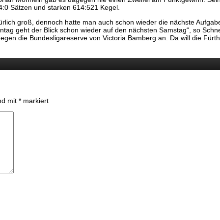
4:0 Sätzen und starken 614:521 Kegel.
lich groß, dennoch hatte man auch schon wieder die nächste Aufgabe i
ntag geht der Blick schon wieder auf den nächsten Samstag“, so Schne
gen die Bundesligareserve von Victoria Bamberg an. Da will die Fürthe
ind mit
*
markiert