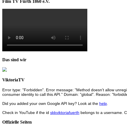
Film TV Fürth 1860 e.V.
Das sind wir
ViktoriaTV
Error type: "Forbidden". Error message: "Method doesn't allow unregist
consumer identity to call this API." Domain: "global". Reason: "forbidd
Did you added your own Google API key? Look at the
help
.
Check in YouTube if the id
skkviktoriafuerth
belongs to a username. 
Offizielle Seiten