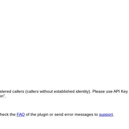
ered callers (callers without established identity). Please use API Key 
en".
Check the
FAQ
of the plugin or send error messages to
support
.