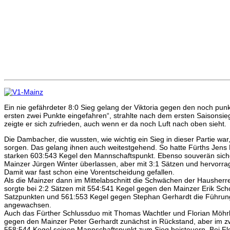
Ein nie gefährdeter 8:0 Sieg gelang der Viktoria gegen den noch pun
ersten zwei Punkte eingefahren“, strahlte nach dem ersten Saisons
zeigte er sich zufrieden, auch wenn er da noch Luft nach oben sieht.
Die Dambacher, die wussten, wie wichtig ein Sieg in dieser Partie war
sorgen. Das gelang ihnen auch weitestgehend. So hatte Fürths Jens M
starken 603:543 Kegel den Mannschaftspunkt. Ebenso souverän siche
Mainzer Jürgen Winter überlassen, aber mit 3:1 Sätzen und hervorra
Damit war fast schon eine Vorentscheidung gefallen.
Als die Mainzer dann im Mittelabschnitt die Schwächen der Hausherre
sorgte bei 2:2 Sätzen mit 554:541 Kegel gegen den Mainzer Erik Scho
Satzpunkten und 561:553 Kegel gegen Stephan Gerhardt die Führung 
angewachsen.
Auch das Fürther Schlussduo mit Thomas Wachtler und Florian Möhrle
gegen den Mainzer Peter Gerhardt zunächst in Rückstand, aber im zw
558:544 Kegel seinen Mannschaftspunkt zum Sieg beisteuern. Bei Fl