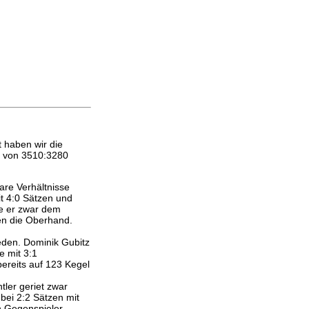
t haben wir die
s von 3510:3280
lare Verhältnisse
it 4:0 Sätzen und
te er zwar dem
en die Oberhand.
eden. Dominik Gubitz
e mit 3:1
ereits auf 123 Kegel
ler geriet zwar
bei 2:2 Sätzen mit
n Gegenspieler