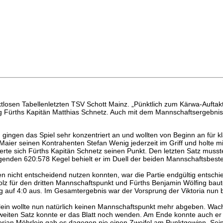
ktlosen Tabellenletzten TSV Schott Mainz. „Pünktlich zum Kärwa-Auftak
ieg Fürths Kapitän Matthias Schnetz. Auch mit dem Mannschaftsergebni
, gingen das Spiel sehr konzentriert an und wollten von Beginn an für k
aier seinen Kontrahenten Stefan Wenig jederzeit im Griff und holte m
rte sich Fürths Kapitän Schnetz seinen Punkt. Den letzten Satz muss
genden 620:578 Kegel behielt er im Duell der beiden Mannschaftsbest
n nicht entscheidend nutzen konnten, war die Partie endgültig entschi
lz für den dritten Mannschaftspunkt und Fürths Benjamin Wölfing baut
auf 4:0 aus. Im Gesamtergebnis war der Vorsprung der Viktoria nun b
in wollte nun natürlich keinen Mannschaftspunkt mehr abgeben. Wacht
eiten Satz konnte er das Blatt noch wenden. Am Ende konnte auch er 
orian Möhrlein gab es dagegen nie einen Zweifel am Punktgewinn. Sei