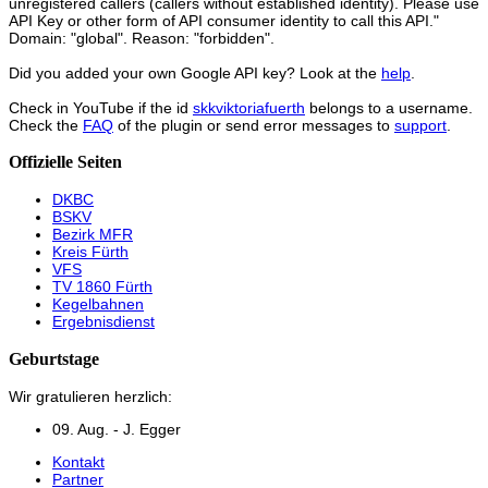
unregistered callers (callers without established identity). Please use
API Key or other form of API consumer identity to call this API."
Domain: "global". Reason: "forbidden".
Did you added your own Google API key? Look at the
help
.
Check in YouTube if the id
skkviktoriafuerth
belongs to a username.
Check the
FAQ
of the plugin or send error messages to
support
.
Offizielle Seiten
DKBC
BSKV
Bezirk MFR
Kreis Fürth
VFS
TV 1860 Fürth
Kegelbahnen
Ergebnisdienst
Geburtstage
Wir gratulieren herzlich:
09. Aug. - J. Egger
Kontakt
Partner