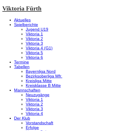
Viktoria Fürth
Aktuelles
Spielberichte
Jugend U19
Viktoria 1
Viktoria 2
Viktoria 3
Viktoria 4 (G1)
Viktoria 5
Viktoria 6
Termine
Tabellen
Bayernliga Nord
Bezirksoberliga Mfr.
Kreisliga Mitte
Kreisklasse B Mitte
Mannschaften
Neuzugänge
Viktoria 1
Viktoria 2
Viktoria 3
Viktoria 4
Der Klub
Vorstandschaft
Erfolge