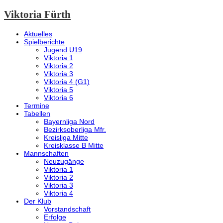
Viktoria Fürth
Aktuelles
Spielberichte
Jugend U19
Viktoria 1
Viktoria 2
Viktoria 3
Viktoria 4 (G1)
Viktoria 5
Viktoria 6
Termine
Tabellen
Bayernliga Nord
Bezirksoberliga Mfr.
Kreisliga Mitte
Kreisklasse B Mitte
Mannschaften
Neuzugänge
Viktoria 1
Viktoria 2
Viktoria 3
Viktoria 4
Der Klub
Vorstandschaft
Erfolge