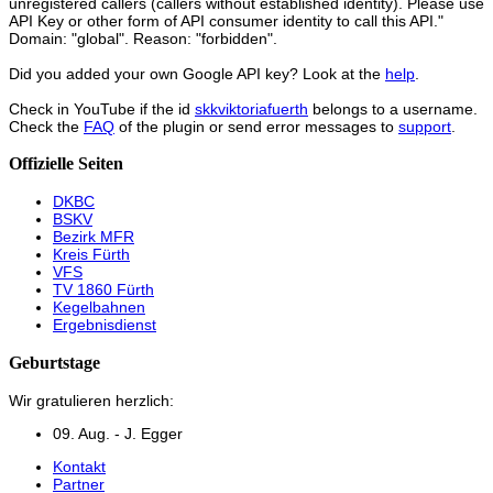
unregistered callers (callers without established identity). Please use
API Key or other form of API consumer identity to call this API."
Domain: "global". Reason: "forbidden".
Did you added your own Google API key? Look at the
help
.
Check in YouTube if the id
skkviktoriafuerth
belongs to a username.
Check the
FAQ
of the plugin or send error messages to
support
.
Offizielle Seiten
DKBC
BSKV
Bezirk MFR
Kreis Fürth
VFS
TV 1860 Fürth
Kegelbahnen
Ergebnisdienst
Geburtstage
Wir gratulieren herzlich:
09. Aug. - J. Egger
Kontakt
Partner