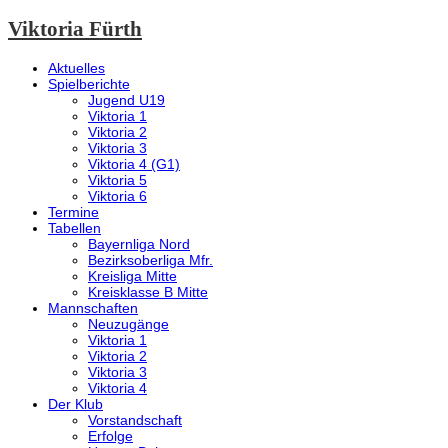
Viktoria Fürth
Aktuelles
Spielberichte
Jugend U19
Viktoria 1
Viktoria 2
Viktoria 3
Viktoria 4 (G1)
Viktoria 5
Viktoria 6
Termine
Tabellen
Bayernliga Nord
Bezirksoberliga Mfr.
Kreisliga Mitte
Kreisklasse B Mitte
Mannschaften
Neuzugänge
Viktoria 1
Viktoria 2
Viktoria 3
Viktoria 4
Der Klub
Vorstandschaft
Erfolge