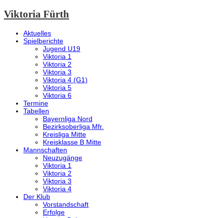
Viktoria Fürth
Aktuelles
Spielberichte
Jugend U19
Viktoria 1
Viktoria 2
Viktoria 3
Viktoria 4 (G1)
Viktoria 5
Viktoria 6
Termine
Tabellen
Bayernliga Nord
Bezirksoberliga Mfr.
Kreisliga Mitte
Kreisklasse B Mitte
Mannschaften
Neuzugänge
Viktoria 1
Viktoria 2
Viktoria 3
Viktoria 4
Der Klub
Vorstandschaft
Erfolge