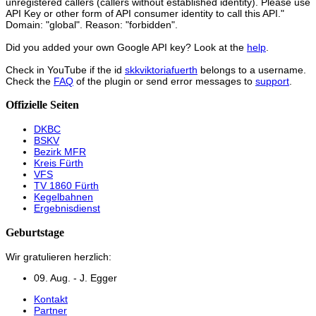
unregistered callers (callers without established identity). Please use
API Key or other form of API consumer identity to call this API."
Domain: "global". Reason: "forbidden".
Did you added your own Google API key? Look at the
help
.
Check in YouTube if the id
skkviktoriafuerth
belongs to a username.
Check the
FAQ
of the plugin or send error messages to
support
.
Offizielle Seiten
DKBC
BSKV
Bezirk MFR
Kreis Fürth
VFS
TV 1860 Fürth
Kegelbahnen
Ergebnisdienst
Geburtstage
Wir gratulieren herzlich:
09. Aug. - J. Egger
Kontakt
Partner