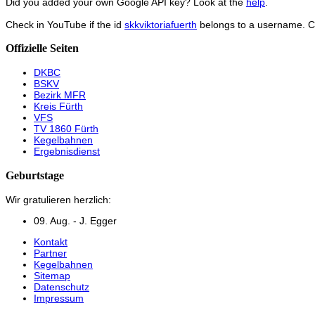
Did you added your own Google API key? Look at the
help
.
Check in YouTube if the id
skkviktoriafuerth
belongs to a username. 
Offizielle Seiten
DKBC
BSKV
Bezirk MFR
Kreis Fürth
VFS
TV 1860 Fürth
Kegelbahnen
Ergebnisdienst
Geburtstage
Wir gratulieren herzlich:
09. Aug. - J. Egger
Kontakt
Partner
Kegelbahnen
Sitemap
Datenschutz
Impressum