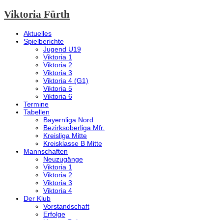
Viktoria Fürth
Aktuelles
Spielberichte
Jugend U19
Viktoria 1
Viktoria 2
Viktoria 3
Viktoria 4 (G1)
Viktoria 5
Viktoria 6
Termine
Tabellen
Bayernliga Nord
Bezirksoberliga Mfr.
Kreisliga Mitte
Kreisklasse B Mitte
Mannschaften
Neuzugänge
Viktoria 1
Viktoria 2
Viktoria 3
Viktoria 4
Der Klub
Vorstandschaft
Erfolge