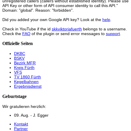
unregistered callers (callers without established identity). Please use
API Key or other form of API consumer identity to call this API."
Domain: "global". Reason: "forbidden".
Did you added your own Google API key? Look at the
help
.
Check in YouTube if the id
skkviktoriafuerth
belongs to a username.
Check the
FAQ
of the plugin or send error messages to
support
.
Offizielle Seiten
DKBC
BSKV
Bezirk MFR
Kreis Fürth
VFS
TV 1860 Fürth
Kegelbahnen
Ergebnisdienst
Geburtstage
Wir gratulieren herzlich:
09. Aug. - J. Egger
Kontakt
Partner