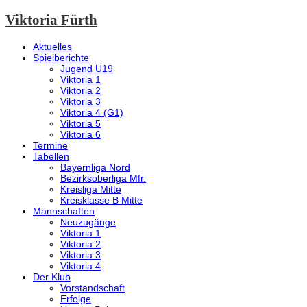
Viktoria Fürth
Aktuelles
Spielberichte
Jugend U19
Viktoria 1
Viktoria 2
Viktoria 3
Viktoria 4 (G1)
Viktoria 5
Viktoria 6
Termine
Tabellen
Bayernliga Nord
Bezirksoberliga Mfr.
Kreisliga Mitte
Kreisklasse B Mitte
Mannschaften
Neuzugänge
Viktoria 1
Viktoria 2
Viktoria 3
Viktoria 4
Der Klub
Vorstandschaft
Erfolge