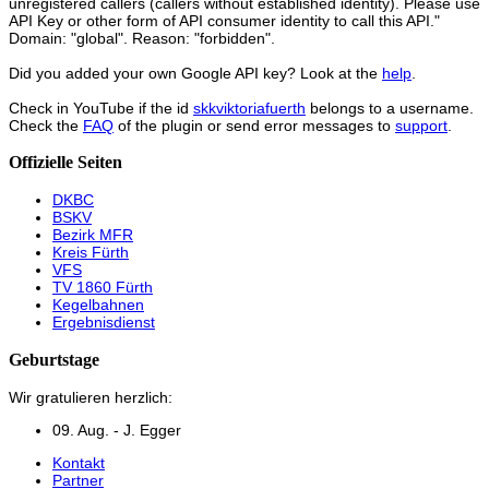
unregistered callers (callers without established identity). Please use
API Key or other form of API consumer identity to call this API."
Domain: "global". Reason: "forbidden".
Did you added your own Google API key? Look at the
help
.
Check in YouTube if the id
skkviktoriafuerth
belongs to a username.
Check the
FAQ
of the plugin or send error messages to
support
.
Offizielle Seiten
DKBC
BSKV
Bezirk MFR
Kreis Fürth
VFS
TV 1860 Fürth
Kegelbahnen
Ergebnisdienst
Geburtstage
Wir gratulieren herzlich:
09. Aug. - J. Egger
Kontakt
Partner