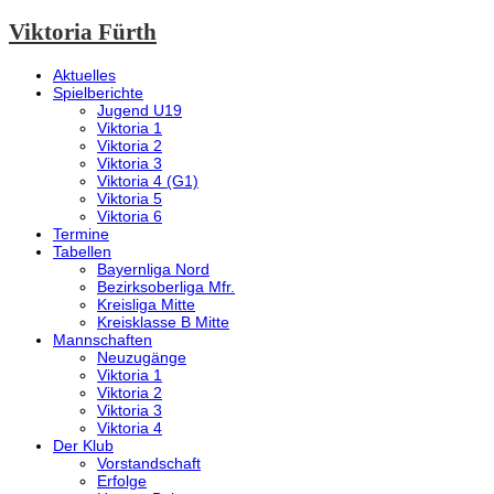
Viktoria Fürth
Aktuelles
Spielberichte
Jugend U19
Viktoria 1
Viktoria 2
Viktoria 3
Viktoria 4 (G1)
Viktoria 5
Viktoria 6
Termine
Tabellen
Bayernliga Nord
Bezirksoberliga Mfr.
Kreisliga Mitte
Kreisklasse B Mitte
Mannschaften
Neuzugänge
Viktoria 1
Viktoria 2
Viktoria 3
Viktoria 4
Der Klub
Vorstandschaft
Erfolge