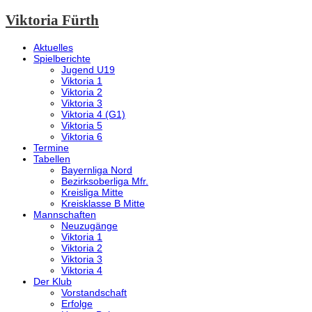
Viktoria Fürth
Aktuelles
Spielberichte
Jugend U19
Viktoria 1
Viktoria 2
Viktoria 3
Viktoria 4 (G1)
Viktoria 5
Viktoria 6
Termine
Tabellen
Bayernliga Nord
Bezirksoberliga Mfr.
Kreisliga Mitte
Kreisklasse B Mitte
Mannschaften
Neuzugänge
Viktoria 1
Viktoria 2
Viktoria 3
Viktoria 4
Der Klub
Vorstandschaft
Erfolge