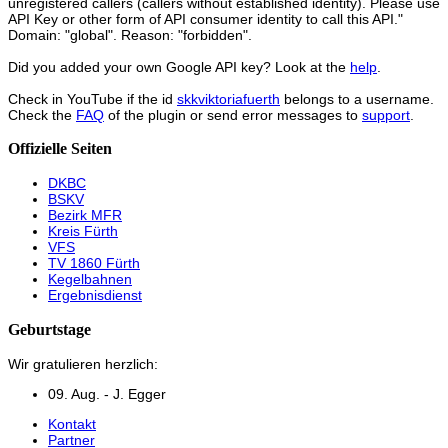
unregistered callers (callers without established identity). Please use
API Key or other form of API consumer identity to call this API."
Domain: "global". Reason: "forbidden".
Did you added your own Google API key? Look at the
help
.
Check in YouTube if the id
skkviktoriafuerth
belongs to a username.
Check the
FAQ
of the plugin or send error messages to
support
.
Offizielle Seiten
DKBC
BSKV
Bezirk MFR
Kreis Fürth
VFS
TV 1860 Fürth
Kegelbahnen
Ergebnisdienst
Geburtstage
Wir gratulieren herzlich:
09. Aug. - J. Egger
Kontakt
Partner