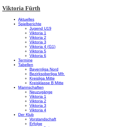
Viktoria Fürth
Aktuelles
Spielberichte
Jugend U19
Viktoria 1
Viktoria 2
Viktoria 3
Viktoria 4 (G1)
Viktoria 5
Viktoria 6
Termine
Tabellen
Bayernliga Nord
Bezirksoberliga Mfr.
Kreisliga Mitte
Kreisklasse B Mitte
Mannschaften
Neuzugänge
Viktoria 1
Viktoria 2
Viktoria 3
Viktoria 4
Der Klub
Vorstandschaft
Erfolge