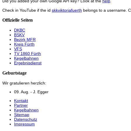
Did you added your own Google API key? Look at the
help
.
Check in YouTube if the id
skkviktoriafuerth
belongs to a username. 
Offizielle Seiten
DKBC
BSKV
Bezirk MFR
Kreis Fürth
VFS
TV 1860 Fürth
Kegelbahnen
Ergebnisdienst
Geburtstage
Wir gratulieren herzlich:
09. Aug. - J. Egger
Kontakt
Partner
Kegelbahnen
Sitemap
Datenschutz
Impressum