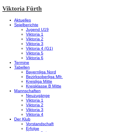
Viktoria Fürth
Aktuelles
Spielberichte
Jugend U19
Viktoria 1
Viktoria 2
Viktoria 3
Viktoria 4 (G1)
Viktoria 5
Viktoria 6
Termine
Tabellen
Bayernliga Nord
Bezirksoberliga Mfr.
Kreisliga Mitte
Kreisklasse B Mitte
Mannschaften
Neuzugänge
Viktoria 1
Viktoria 2
Viktoria 3
Viktoria 4
Der Klub
Vorstandschaft
Erfolge