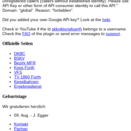
unregistered callers (callers without established identity). Please use
API Key or other form of API consumer identity to call this API."
Domain: "global". Reason: "forbidden".
Did you added your own Google API key? Look at the
help
.
Check in YouTube if the id
skkviktoriafuerth
belongs to a username.
Check the
FAQ
of the plugin or send error messages to
support
.
Offizielle Seiten
DKBC
BSKV
Bezirk MFR
Kreis Fürth
VFS
TV 1860 Fürth
Kegelbahnen
Ergebnisdienst
Geburtstage
Wir gratulieren herzlich:
09. Aug. - J. Egger
Kontakt
Partner