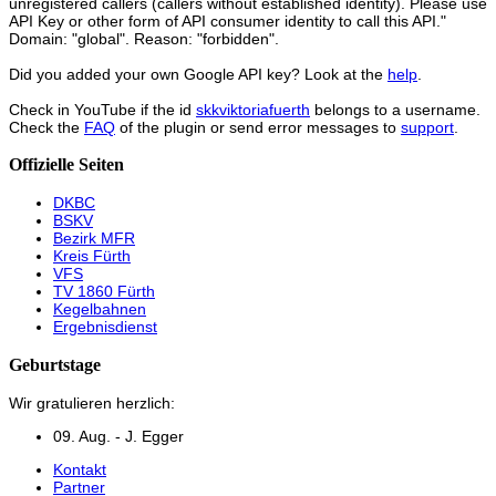
unregistered callers (callers without established identity). Please use
API Key or other form of API consumer identity to call this API."
Domain: "global". Reason: "forbidden".
Did you added your own Google API key? Look at the
help
.
Check in YouTube if the id
skkviktoriafuerth
belongs to a username.
Check the
FAQ
of the plugin or send error messages to
support
.
Offizielle Seiten
DKBC
BSKV
Bezirk MFR
Kreis Fürth
VFS
TV 1860 Fürth
Kegelbahnen
Ergebnisdienst
Geburtstage
Wir gratulieren herzlich:
09. Aug. - J. Egger
Kontakt
Partner