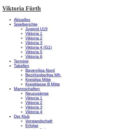
Viktoria Fürth
Aktuelles
Spielberichte
Jugend U19
Viktoria 1
Viktoria 2
Viktoria 3
Viktoria 4 (G1)
Viktoria 5
Viktoria 6
Termine
Tabellen
Bayernliga Nord
Bezirksoberliga Mfr.
Kreisliga Mitte
Kreisklasse B Mitte
Mannschaften
Neuzugänge
Viktoria 1
Viktoria 2
Viktoria 3
Viktoria 4
Der Klub
Vorstandschaft
Erfolge