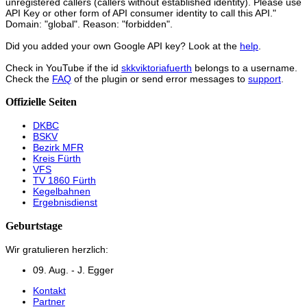
unregistered callers (callers without established identity). Please use
API Key or other form of API consumer identity to call this API."
Domain: "global". Reason: "forbidden".
Did you added your own Google API key? Look at the
help
.
Check in YouTube if the id
skkviktoriafuerth
belongs to a username.
Check the
FAQ
of the plugin or send error messages to
support
.
Offizielle Seiten
DKBC
BSKV
Bezirk MFR
Kreis Fürth
VFS
TV 1860 Fürth
Kegelbahnen
Ergebnisdienst
Geburtstage
Wir gratulieren herzlich:
09. Aug. - J. Egger
Kontakt
Partner