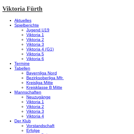
Viktoria Fürth
Aktuelles
Spielberichte
Jugend U19
Viktoria 1
Viktoria 2
Viktoria 3
Viktoria 4 (G1)
Viktoria 5
Viktoria 6
Termine
Tabellen
Bayernliga Nord
Bezirksoberliga Mfr.
Kreisliga Mitte
Kreisklasse B Mitte
Mannschaften
Neuzugänge
Viktoria 1
Viktoria 2
Viktoria 3
Viktoria 4
Der Klub
Vorstandschaft
Erfolge