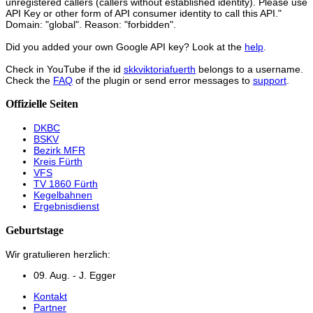
unregistered callers (callers without established identity). Please use
API Key or other form of API consumer identity to call this API."
Domain: "global". Reason: "forbidden".
Did you added your own Google API key? Look at the
help
.
Check in YouTube if the id
skkviktoriafuerth
belongs to a username.
Check the
FAQ
of the plugin or send error messages to
support
.
Offizielle Seiten
DKBC
BSKV
Bezirk MFR
Kreis Fürth
VFS
TV 1860 Fürth
Kegelbahnen
Ergebnisdienst
Geburtstage
Wir gratulieren herzlich:
09. Aug. - J. Egger
Kontakt
Partner