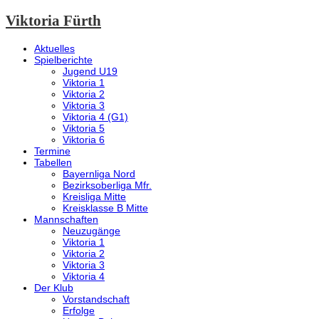
Viktoria Fürth
Aktuelles
Spielberichte
Jugend U19
Viktoria 1
Viktoria 2
Viktoria 3
Viktoria 4 (G1)
Viktoria 5
Viktoria 6
Termine
Tabellen
Bayernliga Nord
Bezirksoberliga Mfr.
Kreisliga Mitte
Kreisklasse B Mitte
Mannschaften
Neuzugänge
Viktoria 1
Viktoria 2
Viktoria 3
Viktoria 4
Der Klub
Vorstandschaft
Erfolge