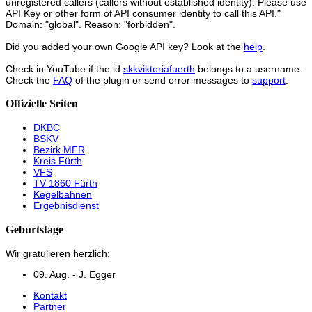
unregistered callers (callers without established identity). Please use
API Key or other form of API consumer identity to call this API."
Domain: "global". Reason: "forbidden".
Did you added your own Google API key? Look at the
help
.
Check in YouTube if the id
skkviktoriafuerth
belongs to a username.
Check the
FAQ
of the plugin or send error messages to
support
.
Offizielle Seiten
DKBC
BSKV
Bezirk MFR
Kreis Fürth
VFS
TV 1860 Fürth
Kegelbahnen
Ergebnisdienst
Geburtstage
Wir gratulieren herzlich:
09. Aug. - J. Egger
Kontakt
Partner