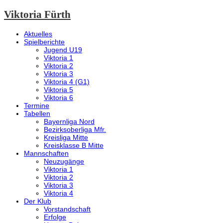
Viktoria Fürth
Aktuelles
Spielberichte
Jugend U19
Viktoria 1
Viktoria 2
Viktoria 3
Viktoria 4 (G1)
Viktoria 5
Viktoria 6
Termine
Tabellen
Bayernliga Nord
Bezirksoberliga Mfr.
Kreisliga Mitte
Kreisklasse B Mitte
Mannschaften
Neuzugänge
Viktoria 1
Viktoria 2
Viktoria 3
Viktoria 4
Der Klub
Vorstandschaft
Erfolge