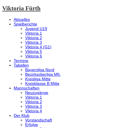
Viktoria Fürth
Aktuelles
Spielberichte
Jugend U19
Viktoria 1
Viktoria 2
Viktoria 3
Viktoria 4 (G1)
Viktoria 5
Viktoria 6
Termine
Tabellen
Bayernliga Nord
Bezirksoberliga Mfr.
Kreisliga Mitte
Kreisklasse B Mitte
Mannschaften
Neuzugänge
Viktoria 1
Viktoria 2
Viktoria 3
Viktoria 4
Der Klub
Vorstandschaft
Erfolge