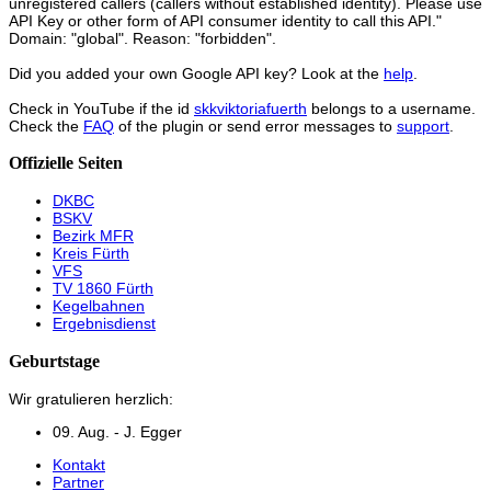
unregistered callers (callers without established identity). Please use
API Key or other form of API consumer identity to call this API."
Domain: "global". Reason: "forbidden".
Did you added your own Google API key? Look at the
help
.
Check in YouTube if the id
skkviktoriafuerth
belongs to a username.
Check the
FAQ
of the plugin or send error messages to
support
.
Offizielle Seiten
DKBC
BSKV
Bezirk MFR
Kreis Fürth
VFS
TV 1860 Fürth
Kegelbahnen
Ergebnisdienst
Geburtstage
Wir gratulieren herzlich:
09. Aug. - J. Egger
Kontakt
Partner