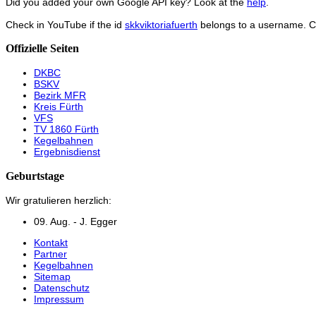
Did you added your own Google API key? Look at the
help
.
Check in YouTube if the id
skkviktoriafuerth
belongs to a username. 
Offizielle Seiten
DKBC
BSKV
Bezirk MFR
Kreis Fürth
VFS
TV 1860 Fürth
Kegelbahnen
Ergebnisdienst
Geburtstage
Wir gratulieren herzlich:
09. Aug. - J. Egger
Kontakt
Partner
Kegelbahnen
Sitemap
Datenschutz
Impressum