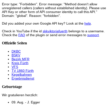
Error type: "Forbidden". Error message: "Method doesn't allow
unregistered callers (callers without established identity). Please use
API Key or other form of API consumer identity to call this API."
Domain: "global". Reason: "forbidden".
Did you added your own Google API key? Look at the
help
.
Check in YouTube if the id
skkviktoriafuerth
belongs to a username.
Check the
FAQ
of the plugin or send error messages to
support
.
Offizielle Seiten
DKBC
BSKV
Bezirk MFR
Kreis Fürth
VFS
TV 1860 Fürth
Kegelbahnen
Ergebnisdienst
Geburtstage
Wir gratulieren herzlich:
09. Aug. - J. Egger