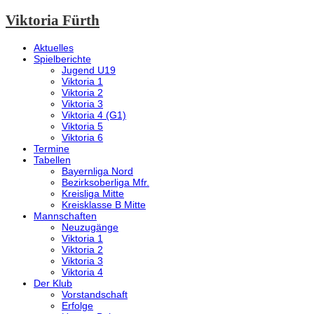
Viktoria Fürth
Aktuelles
Spielberichte
Jugend U19
Viktoria 1
Viktoria 2
Viktoria 3
Viktoria 4 (G1)
Viktoria 5
Viktoria 6
Termine
Tabellen
Bayernliga Nord
Bezirksoberliga Mfr.
Kreisliga Mitte
Kreisklasse B Mitte
Mannschaften
Neuzugänge
Viktoria 1
Viktoria 2
Viktoria 3
Viktoria 4
Der Klub
Vorstandschaft
Erfolge