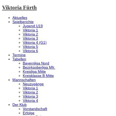
Viktoria Fürth
Aktuelles
Spielberichte
Jugend U19
Viktoria 1
Viktoria 2
Viktoria 3
Viktoria 4 (G1)
Viktoria 5
Viktoria 6
Termine
Tabellen
Bayernliga Nord
Bezirksoberliga Mfr.
Kreisliga Mitte
Kreisklasse B Mitte
Mannschaften
Neuzugänge
Viktoria 1
Viktoria 2
Viktoria 3
Viktoria 4
Der Klub
Vorstandschaft
Erfolge