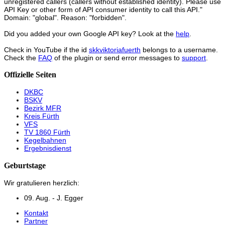
unregistered callers (callers without established identity). Please use
API Key or other form of API consumer identity to call this API."
Domain: "global". Reason: "forbidden".
Did you added your own Google API key? Look at the
help
.
Check in YouTube if the id
skkviktoriafuerth
belongs to a username.
Check the
FAQ
of the plugin or send error messages to
support
.
Offizielle Seiten
DKBC
BSKV
Bezirk MFR
Kreis Fürth
VFS
TV 1860 Fürth
Kegelbahnen
Ergebnisdienst
Geburtstage
Wir gratulieren herzlich:
09. Aug. - J. Egger
Kontakt
Partner