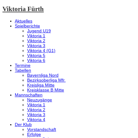
Viktoria Fürth
Aktuelles
Spielberichte
Jugend U19
Viktoria 1
Viktoria 2
Viktoria 3
Viktoria 4 (G1)
Viktoria 5
Viktoria 6
Termine
Tabellen
Bayernliga Nord
Bezirksoberliga Mfr.
Kreisliga Mitte
Kreisklasse B Mitte
Mannschaften
Neuzugänge
Viktoria 1
Viktoria 2
Viktoria 3
Viktoria 4
Der Klub
Vorstandschaft
Erfolge