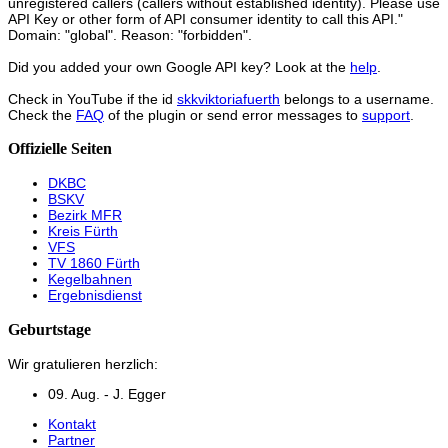
unregistered callers (callers without established identity). Please use
API Key or other form of API consumer identity to call this API."
Domain: "global". Reason: "forbidden".
Did you added your own Google API key? Look at the
help
.
Check in YouTube if the id
skkviktoriafuerth
belongs to a username.
Check the
FAQ
of the plugin or send error messages to
support
.
Offizielle Seiten
DKBC
BSKV
Bezirk MFR
Kreis Fürth
VFS
TV 1860 Fürth
Kegelbahnen
Ergebnisdienst
Geburtstage
Wir gratulieren herzlich:
09. Aug. - J. Egger
Kontakt
Partner