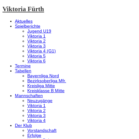
Viktoria Fürth
Aktuelles
Spielberichte
Jugend U19
Viktoria 1
Viktoria 2
Viktoria 3
Viktoria 4 (G1)
Viktoria 5
Viktoria 6
Termine
Tabellen
Bayernliga Nord
Bezirksoberliga Mfr.
Kreisliga Mitte
Kreisklasse B Mitte
Mannschaften
Neuzugänge
Viktoria 1
Viktoria 2
Viktoria 3
Viktoria 4
Der Klub
Vorstandschaft
Erfolge