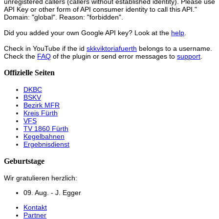
unregistered callers (callers without established identity). Please use
API Key or other form of API consumer identity to call this API."
Domain: "global". Reason: "forbidden".
Did you added your own Google API key? Look at the
help
.
Check in YouTube if the id
skkviktoriafuerth
belongs to a username.
Check the
FAQ
of the plugin or send error messages to
support
.
Offizielle Seiten
DKBC
BSKV
Bezirk MFR
Kreis Fürth
VFS
TV 1860 Fürth
Kegelbahnen
Ergebnisdienst
Geburtstage
Wir gratulieren herzlich:
09. Aug. - J. Egger
Kontakt
Partner