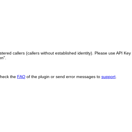
ered callers (callers without established identity). Please use API Key 
en".
Check the
FAQ
of the plugin or send error messages to
support
.