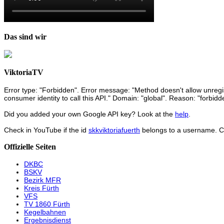
Das sind wir
ViktoriaTV
Error type: "Forbidden". Error message: "Method doesn't allow unregist
consumer identity to call this API." Domain: "global". Reason: "forbidd
Did you added your own Google API key? Look at the
help
.
Check in YouTube if the id
skkviktoriafuerth
belongs to a username. 
Offizielle Seiten
DKBC
BSKV
Bezirk MFR
Kreis Fürth
VFS
TV 1860 Fürth
Kegelbahnen
Ergebnisdienst