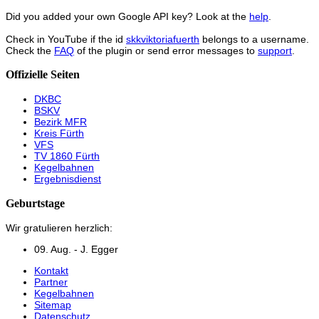
Did you added your own Google API key? Look at the
help
.
Check in YouTube if the id
skkviktoriafuerth
belongs to a username.
Check the
FAQ
of the plugin or send error messages to
support
.
Offizielle Seiten
DKBC
BSKV
Bezirk MFR
Kreis Fürth
VFS
TV 1860 Fürth
Kegelbahnen
Ergebnisdienst
Geburtstage
Wir gratulieren herzlich:
09. Aug. - J. Egger
Kontakt
Partner
Kegelbahnen
Sitemap
Datenschutz