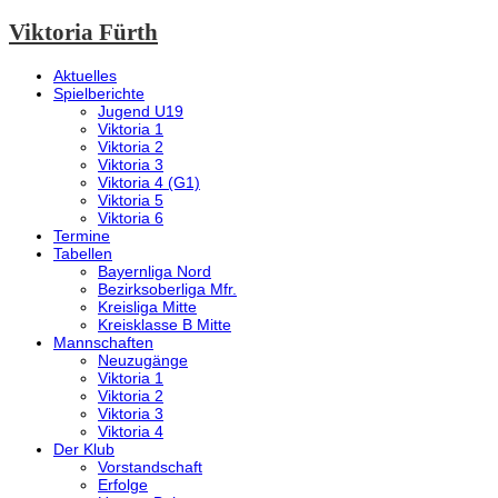
Viktoria Fürth
Aktuelles
Spielberichte
Jugend U19
Viktoria 1
Viktoria 2
Viktoria 3
Viktoria 4 (G1)
Viktoria 5
Viktoria 6
Termine
Tabellen
Bayernliga Nord
Bezirksoberliga Mfr.
Kreisliga Mitte
Kreisklasse B Mitte
Mannschaften
Neuzugänge
Viktoria 1
Viktoria 2
Viktoria 3
Viktoria 4
Der Klub
Vorstandschaft
Erfolge