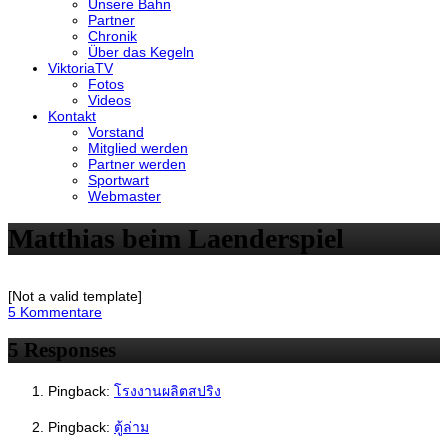
Unsere Bahn
Partner
Chronik
Über das Kegeln
ViktoriaTV
Fotos
Videos
Kontakt
Vorstand
Mitglied werden
Partner werden
Sportwart
Webmaster
Matthias beim Laenderspiel
[Not a valid template]
5 Kommentare
5 Responses
Pingback:
โรงงานผลิตสปริง
Pingback:
ตู้ล่าม