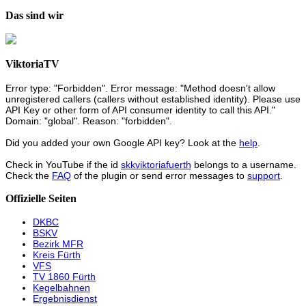
Das sind wir
ViktoriaTV
Error type: "Forbidden". Error message: "Method doesn't allow
unregistered callers (callers without established identity). Please use
API Key or other form of API consumer identity to call this API."
Domain: "global". Reason: "forbidden".
Did you added your own Google API key? Look at the
help
.
Check in YouTube if the id
skkviktoriafuerth
belongs to a username.
Check the
FAQ
of the plugin or send error messages to
support
.
Offizielle Seiten
DKBC
BSKV
Bezirk MFR
Kreis Fürth
VFS
TV 1860 Fürth
Kegelbahnen
Ergebnisdienst