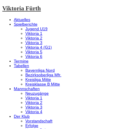
Viktoria Fürth
Aktuelles
Spielberichte
Jugend U19
Viktoria 1
Viktoria 2
Viktoria 3
Viktoria 4 (G1)
Viktoria 5
Viktoria 6
Termine
Tabellen
Bayernliga Nord
Bezirksoberliga Mfr.
Kreisliga Mitte
Kreisklasse B Mitte
Mannschaften
Neuzugänge
Viktoria 1
Viktoria 2
Viktoria 3
Viktoria 4
Der Klub
Vorstandschaft
Erfolge