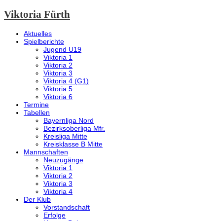
Viktoria Fürth
Aktuelles
Spielberichte
Jugend U19
Viktoria 1
Viktoria 2
Viktoria 3
Viktoria 4 (G1)
Viktoria 5
Viktoria 6
Termine
Tabellen
Bayernliga Nord
Bezirksoberliga Mfr.
Kreisliga Mitte
Kreisklasse B Mitte
Mannschaften
Neuzugänge
Viktoria 1
Viktoria 2
Viktoria 3
Viktoria 4
Der Klub
Vorstandschaft
Erfolge