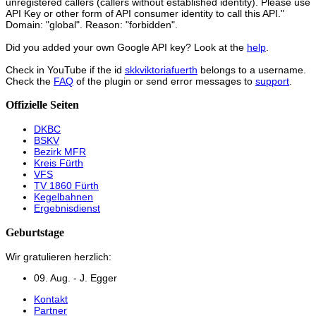
unregistered callers (callers without established identity). Please use
API Key or other form of API consumer identity to call this API."
Domain: "global". Reason: "forbidden".
Did you added your own Google API key? Look at the
help
.
Check in YouTube if the id
skkviktoriafuerth
belongs to a username.
Check the
FAQ
of the plugin or send error messages to
support
.
Offizielle Seiten
DKBC
BSKV
Bezirk MFR
Kreis Fürth
VFS
TV 1860 Fürth
Kegelbahnen
Ergebnisdienst
Geburtstage
Wir gratulieren herzlich:
09. Aug. - J. Egger
Kontakt
Partner